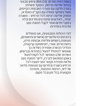
בטווח ראייה מורחב (BVLOS) וניסיון מבצעי
בניהול שליטה מרחוק. המוקד משתלב
בצורה חלקה עם מערכי האבטחה הקיימים,
פועל בשיתוף פעולה עם הקב"ט האחראי,
מספק שליטה רציפה לכל תרחיש – משגרה
יומית , לאירועים מתפרצים וחריגים וכלה
במצבי חירום ועוזר לקבל תמונת מצב
עדכנית במהירות.
לצד היכולות המבצעיות, אנו מטפלים
בהיבטים הרגולטוריים (אישורים ותיאומים),
מעטפת ביטוחים וחליפת אבטחת מידע,
ניתוח מרחב אווירי, לוגיסטיקה קרקעית,
תהליכי הכשרה ושמירת כשירות כך
שאפשר להתחיל לפעול במהירות ובביטחון.
השירות שלנו מאפשר לכל לקוח לפעול
באופן המותאם לצרכיו, לייצר תמונת מצב
מלאה ומהירה וקיצור זמני תגובה לכל
תרחיש בשגרה ובחירום עם מעטפת מלאה
של ליווי, רציפות התפעול, ותמיכה
מקצועית בכל זמן ובכל מקום.