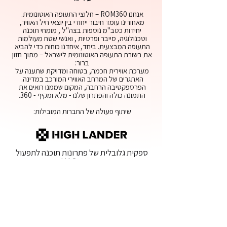
אנחנו ROM360 – חלוצי התעופה האוטונומית.
מאחורינו עומד חיבור ייחודי בין יוצאי חיל האוויר,
יחידות כטב"מ נוספות בצה"ל , מומחי תוכנה
וטכנולוגיה, סייבר ופרטיות , ואנשי שטח מעולמות
התעופה המבצעית. ביחד, איחדנו כוחות כדי להביא
את בשורת התעופה האוטונומית לישראל – מתוך חזון
ברור:
מערכת אווירית חכמה, בטוחה ומדויקת שתענה על
האתגרים של המרחב האווירי המורכב במדינה.
הפרספקטיבה הרחבה, המקום שממנו רואים את
התמונה כולה והפתרון שלנו - מלא ומקיף - 360.
שיתוף פעולה של החברות המובילות:
ספקית גלובלית של פתרונות תוכנה לתפעול
מערכות UAS
חברת האופרציה הגדולה בישראל