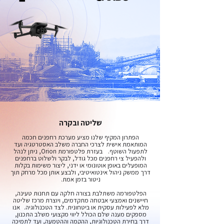
שליטה ובקרה
הפתרון המקיף שלנו מציע מערכת רחפנים חכמה
המותאמת אישית לצרכי החברה משלב האסטרטגיה ועד
לתפעול השוטף. בעזרת פלטפורמת Orion, ניתן לנהל
ולהפעיל צי רחפנים מכל גודל, לבקר ולשלוט ברחפנים
המופעלים באופן אוטונומי או ידני, ליצור משימות בקלות
דרך ממשק ניהול אינטואיטיבי, ולבצע אותן מכל מרחק תוך
ניטור בזמן אמת.
הפלטפורמה משתלבת בצורה חלקה עם תחנות טעינה,
חיישנים ואמצעי אבטחה מתקדמים, ויוצרת מרכז שליטה
מלא לפעילות עסקית או ביטחונית. לצד הטכנולוגיה. אנו
מספקים מענה שלם הכולל ליווי מקצועי משלב התכנון,
דרך בחירת הטכנולוגיות, ההקמה וההטמעה, ועד לתמיכה